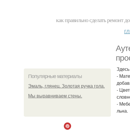
как правильно сделать ремонт до
г
Аут
про
Здесь
- Мат
Популярные материалы
добав
Эмаль, глянец. Золотая ручка гола.
- Цве
Мы выравниваем стены.
словн
- Меб
льна.