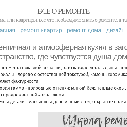
ВСЕ О РЕМОНТЕ
ма или квартиры. всё что необходимо знать о ремонте, а
лавная
ремонт квартир
ремонт дома
дизайн
ентичная и атмосферная кухня в заг
странство, где чувствуется душа дом
 нет места показной роскоши, зато каждая деталь дышит те
ериалы - дерево с естественной текстурой, камень, керамик
ляют фактурности.
товая гамма - природные оттенки: мягкий беж, тёплые охры,
о продолжает пейзаж за окном.
ель и детали - массивный деревянный стол, открытые полки 