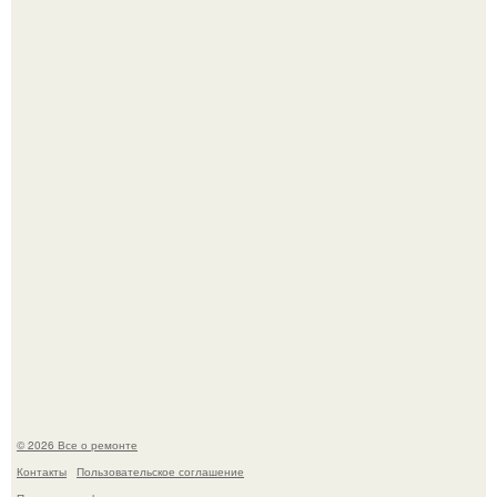
Сентябрь 1970 года.
Башня дьявола. Девилс - тауэр (Devils Tower) или башня
дьявола - монолит вулканического происхождения
высотой 1558 м над уровнем моря.
© 2026 Все о ремонте
Контакты
Пользовательское соглашение