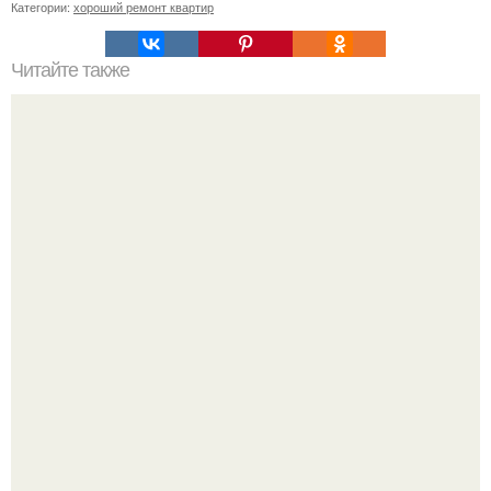
Категории:
хороший ремонт квартир
Читайте также
Как подобрать "Ключи" к клематису.
Физики нашли в удаче скрытый порядок - никакой магии,