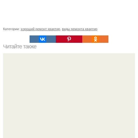
Категории:
хороший ремонт квартир
,
виды ремонта квартир
Читайте также
Как просто и быстро отмыть белые кеды.