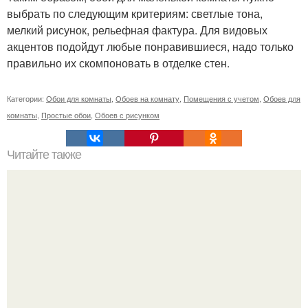
выбрать по следующим критериям: светлые тона,
мелкий рисунок, рельефная фактура. Для видовых
акцентов подойдут любые понравившиеся, надо только
правильно их скомпоновать в отделке стен.
Категории:
Обои для комнаты
,
Обоев на комнату
,
Помещения с учетом
,
Обоев для
комнаты
,
Простые обои
,
Обоев с рисунком
Читайте также
Без запила: как правильно установить широкий плинтус
на пол