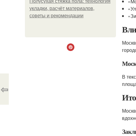
«Мо
Полусухая стяжка пола: технология
«У
укладки, расчёт материалов,
«Зи
советы и рекомендации
Вли
Москв
город
Москв
В тек
площа
⇦
Ито
Москв
вдохн
Закл