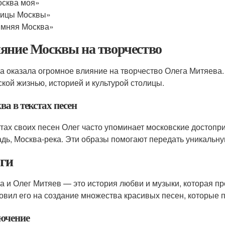
сква моя»
лицы Москвы»
мняя Москва»
яние Москвы на творчество
а оказала огромное влияние на творчество Олега Митяева. 
ской жизнью, историей и культурой столицы.
а в текстах песен
стах своих песен Олег часто упоминает московские достопри
дь, Москва-река. Эти образы помогают передать уникальну
ги
а и Олег Митяев — это история любви и музыки, которая пр
овил его на создание множества красивых песен, которые
ючение