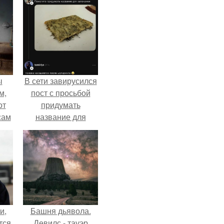
ы
В сети завирусился
м,
пост с просьбой
от
придумать
сам
название для
т
домашней
не.
запеканки.
и,
Башня дьявола.
тся
Девилс - тауэр