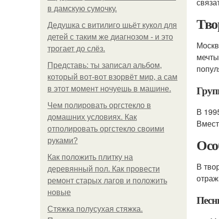
связа
в дамскую сумочку.
Тво
Дедушка с витилиго шьёт кукол для
детей с таким же диагнозом - и это
Москв
трогает до слёз.
мечты
Представь: ты записал альбом,
попул
который вот-вот взорвёт мир, а сам
Груп
в этот момент ночуешь в машине.
Чем полировать оргстекло в
В 199
домашних условиях. Как
Вмест
отполировать оргстекло своими
Осо
руками?
Как положить плитку на
В тво
деревянный пол. Как провести
отраж
ремонт старых лагов и положить
новые
Песн
Стяжка полусухая стяжка.