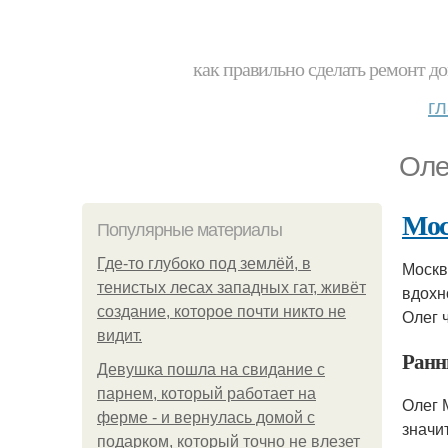
как правильно сделать ремонт до
г
Оле
Мос
Популярные материалы
Где-то глубоко под землёй, в
Москв
тенистых лесах западных гат, живёт
вдохн
создание, которое почти никто не
Олег 
видит.
Ранн
Девушка пошла на свидание с
парнем, который работает на
Олег 
ферме - и вернулась домой с
значи
подарком, который точно не влезет