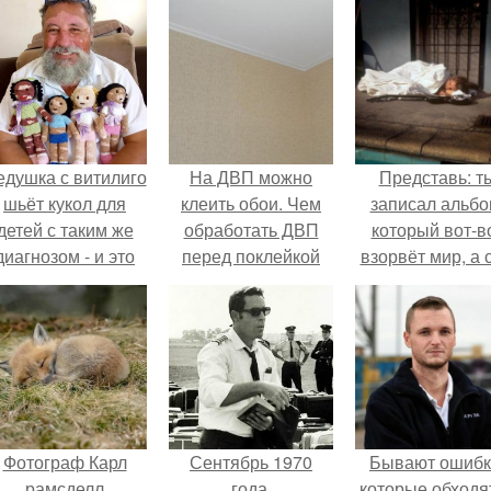
едушка с витилиго
На ДВП можно
Представь: т
шьёт кукол для
клеить обои. Чем
записал альбо
детей с таким же
обработать ДВП
который вот-в
диагнозом - и это
перед поклейкой
взорвёт мир, а 
трогает до слёз.
обоев?
в этот момен
ночуешь в маши
Фотограф Карл
Сентябрь 1970
Бывают ошибк
рамсделл
года.
которые обходя