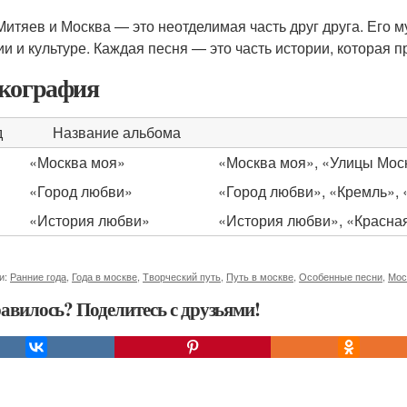
Митяев и Москва — это неотделимая часть друг друга. Его м
ии и культуре. Каждая песня — это часть истории, которая 
кография
д
Название альбома
«Москва моя»
«Москва моя», «Улицы Мос
«Город любви»
«Город любви», «Кремль», 
«История любви»
«История любви», «Красна
и:
Ранние года
,
Года в москве
,
Творческий путь
,
Путь в москве
,
Особенные песни
,
Мос
авилось? Поделитесь с друзьями!