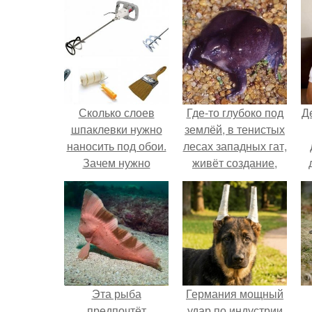
Сколько слоев
Где-то глубоко под
Д
шпаклевки нужно
землёй, в тенистых
наносить под обои.
лесах западных гат,
Зачем нужно
живёт создание,
шпаклевание
которое почти никто
не видит.
Эта рыба
Германия мощный
предпочтёт
удар по индустрии