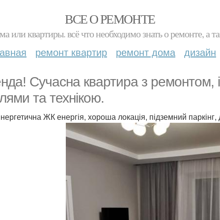
ВСЕ О РЕМОНТЕ
ма или квартиры. всё что необходимо знать о ремонте, а
лавная
ремонт квартир
ремонт дома
дизайн
нда! Сучасна квартира з ремонтом, 
лями та технікою.
нергетична ЖК енергія, хороша локація, підземний паркінг, 