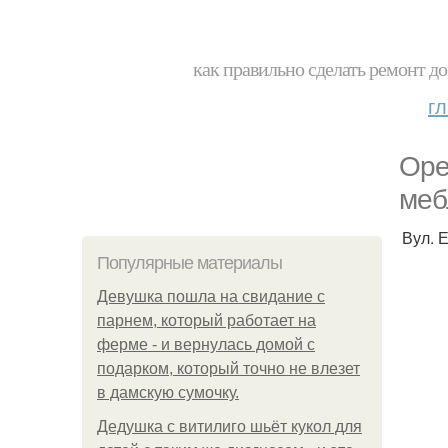
как правильно сделать ремонт до
г
Оре
меб
Вул. Е
Популярные материалы
Девушка пошла на свидание с
парнем, который работает на
ферме - и вернулась домой с
подарком, который точно не влезет
в дамскую сумочку.
Дедушка с витилиго шьёт кукол для