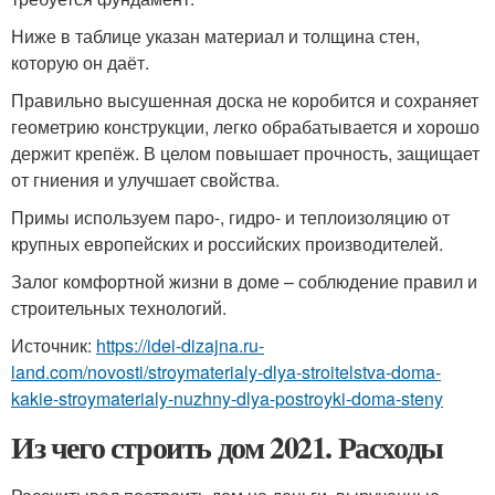
Ниже в таблице указан материал и толщина стен,
которую он даёт.
Правильно высушенная доска не коробится и сохраняет
геометрию конструкции, легко обрабатывается и хорошо
держит крепёж. В целом повышает прочность, защищает
от гниения и улучшает свойства.
Примы используем паро-, гидро- и теплоизоляцию от
крупных европейских и российских производителей.
Залог комфортной жизни в доме – соблюдение правил и
строительных технологий.
Источник:
https://idei-dizajna.ru-
land.com/novosti/stroymaterialy-dlya-stroitelstva-doma-
kakie-stroymaterialy-nuzhny-dlya-postroyki-doma-steny
Из чего строить дом 2021. Расходы