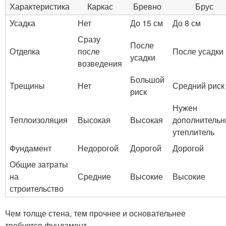
Характеристика
Каркас
Бревно
Брус
Усадка
Нет
До 15 см
До 8 см
Сразу
После
Отделка
после
После усадки
усадки
возведения
Большой
Трещины
Нет
Средний риск
риск
Нужен
Теплоизоляция
Высокая
Высокая
дополнитель
утеплитель
Фундамент
Недорогой
Дорогой
Дорогой
Общие затраты
на
Средние
Высокие
Высокие
строительство
Чем толще стена, тем прочнее и основательнее
требуется фундамент.