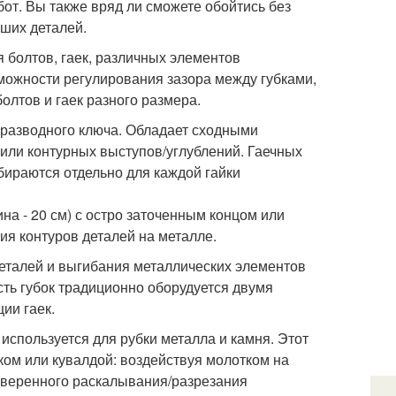
т. Вы также вряд ли сможете обойтись без
ьших деталей.
 болтов, гаек, различных элементов
можности регулирования зазора между губками,
олтов и гаек разного размера.
 разводного ключа. Обладает сходными
или контурных выступов/углублений. Гаечных
дбираются отдельно для каждой гайки
ина - 20 см) с остро заточенным концом или
ия контуров деталей на металле.
деталей и выгибания металлических элементов
ть губок традиционно оборудуется двумя
ии гаек.
 используется для рубки металла и камня. Этот
ком или кувалдой: воздействуя молотком на
 уверенного раскалывания/разрезания