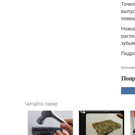
Точил
выпус
помощ
Ножов
распи
зубья
Подро
Категори
Понр
Читайте также