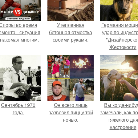
Споры во время
Утепленная
Германия мощ
емонта - ситуация
бетонная отмостка
удар по индуст
знакомая многим.
своими руками.
"Дизайнерско
Жестокости
нанесла".
Сентябрь 1970
Он всего лишь
Вы когда-нибу
года.
развозил пиццу той
замечали, как п
ночью.
тяжелого дн
настроение
поднимается 