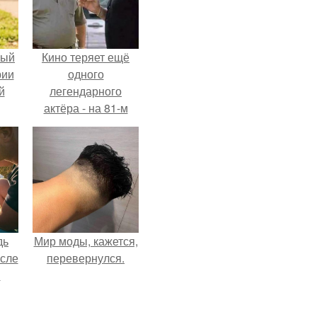
ный
Кино теряет ещё
рии
одного
й
легендарного
актёра - на 81-м
году жизни не стало
Винсента пасторе.
дь
Мир моды, кажется,
осле
перевернулся.
я
от