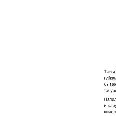
Тиски
губка
бываю
табур
Напил
инстр
компл