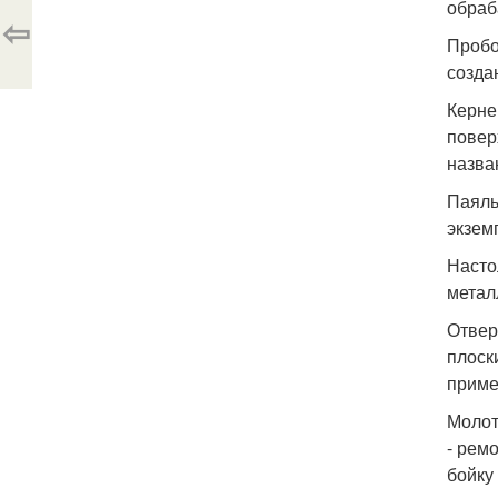
обраб
⇦
Пробо
созда
Керне
повер
назва
Паяль
экзем
Насто
метал
Отвер
плоск
приме
Молот
- рем
бойку