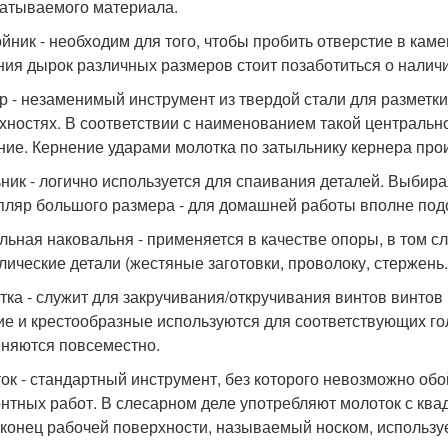
атываемого материала.
йник - необходим для того, чтобы пробить отверстие в кам
ния дырок различных размеров стоит позаботиться о налич
р - незаменимый инструмент из твердой стали для разметки
хностях. В соответствии с наименованием такой центрально
ние. Кернение ударами молотка по затыльнику кернера про
ник - логично используется для спаивания деталей. Выбира
пляр большого размера - для домашней работы вполне под
льная наковальня - применяется в качестве опоры, в том с
лические детали (жестяные заготовки, проволоку, стержень.
тка - служит для закручивания/откручивания винтов винтов
ие и крестообразные используются для соответствующих г
няются повсеместно.
ок - стандартный инструмент, без которого невозможно обо
онтных работ. В слесарном деле употребляют молоток с к
 конец рабочей поверхности, называемый носком, используе