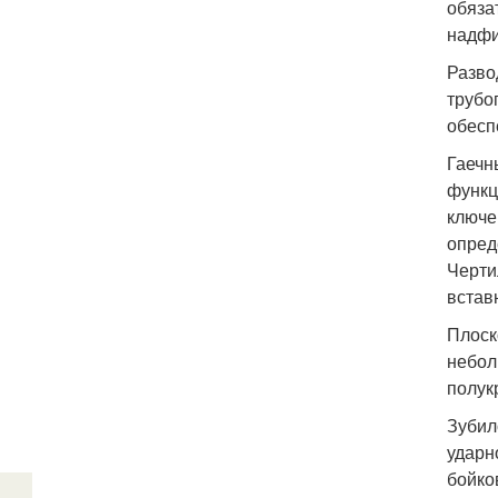
обяза
надфи
Разво
трубо
обесп
Гаечн
функц
ключе
опред
Черти
встав
Плоск
небол
полук
Зубил
ударн
бойко