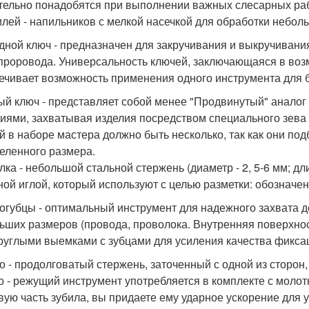
тельно понадобятся при выполнении важных слесарных рабо
лей - напильников с мелкой насечкой для обработки небол
дной ключ - предназначен для закручивания и выкручивания
проровода. Универсальность ключей, заключающаяся в воз
ечивает возможность применения одного инструмента для б
ый ключ - представляет собой менее "Продвинутый" аналог
иями, захватывая изделия посредством специального зева 
й в наборе мастера должно быть несколько, так как они по
еленного размера.
лка - небольшой стальной стержень (диаметр - 2, 5-6 мм; дл
ной иглой, который используют с целью разметки: обозначен
огубцы - оптимальный инструмент для надежного захвата 
ьших размеров (провода, проволока. Внутренняя поверхнос
руглыми выемками с зубцами для усиления качества фиксац
о - продолговатый стержень, заточенный с одной из сторон,
о - режущий инструмент употребляется в комплекте с молот
вую часть зубила, вы придаете ему ударное ускорение для