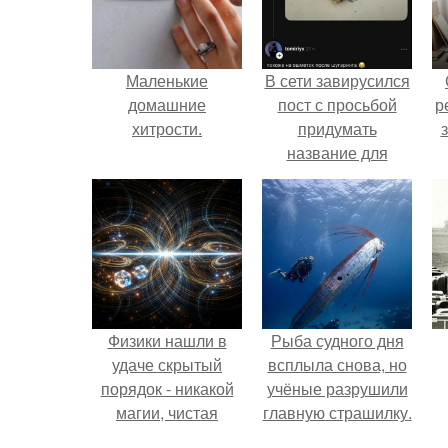
Маленькие
В сети завирусился
домашние
пост с просьбой
р
хитрости.
придумать
название для
домашней
запеканки.
Физики нашли в
Рыба судного дня
удаче скрытый
всплыла снова, но
порядок - никакой
учёные разрушили
магии, чистая
главную страшилку.
квантовая