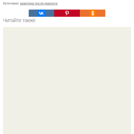
Категории:
квартира после ремонта
Читайте также
10 дорогих ошибок при утеплении фасада частного
дома.