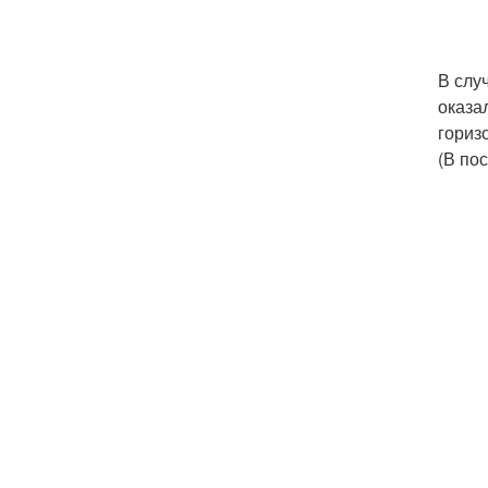
В слу
оказа
гориз
(В по