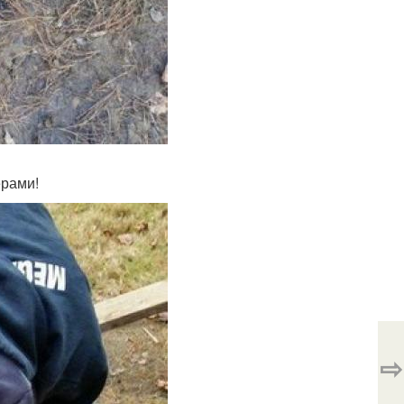
ерами!
⇨