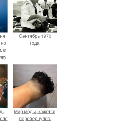
дня
Сентябрь 1970
 но
года.
или
лку.
дь
Мир моды, кажется,
осле
перевернулся.
я