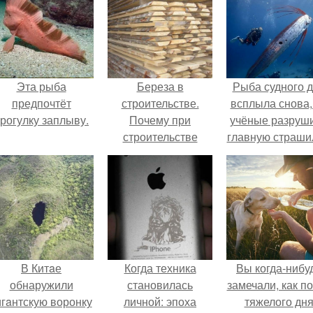
Эта рыба
Береза в
Рыба судного 
предпочтёт
строительстве.
всплыла снова,
рогулку заплыву.
Почему при
учёные разруш
строительстве
главную страши
крыши не стоит
применять
березовый
пиломатериал
В Китaе
Когда техника
Вы когда-нибу
обнаружили
становилась
замечали, как п
игaнтскую воронку
личной: эпоха
тяжелого дн