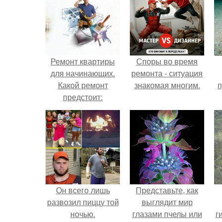
Ремонт квартиры
Споры во время
для начинающих.
ремонта - ситуация
Какой ремонт
знакомая многим.
п
предстоит:
косметический или
капитальный
Он всего лишь
Представьте, как
развозил пиццу той
выглядит мир
ночью.
глазами пчелы или
г