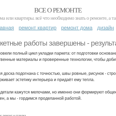
ВСЕ О РЕМОНТЕ
ма или квартиры. всё что необходимо знать о ремонте, а
лавная
ремонт квартир
ремонт дома
дизайн
кетные работы завершены - результа
овели полный цикл укладки паркета: от подготовки основа
твенные материалы и проверенные технологии, чтобы добит
я доска подогнана с точностью, швы ровные, рисунок - стро
ркивает эстетику интерьера и придаёт ему тепла.
 детали кажутся мелочами, но именно они формируют общее
ен, а мы - гордимся проделанной работой.
и:
ремонт и отделка