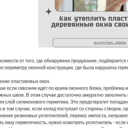
исимости от того, где обнаружено продувание, подбирается
по периметру оконной конструкции, где была нарушена герме
ение пластиковых окон.
чае если сквозняк идёт по краям оконного блока, проблема 
жных швов. В этом случае достаточно аккуратно заполнить
ти слой силиконового герметика. Это предотвратит попадан
о в том случае, если холод поступает со стороны створок, п
знение резиновых уплотнителей, перекос импоста, неправи
ть окну герметичность, нужно осмотреть уплотнитель - если 