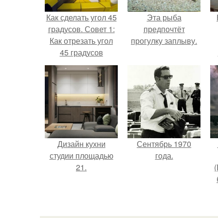
Как сделать угол 45
Эта рыба
градусов. Совет 1:
предпочтёт
Как отрезать угол
прогулку заплыву.
45 градусов
г
В
Дизайн кухни
Сентябрь 1970
студии площадью
года.
21.
(