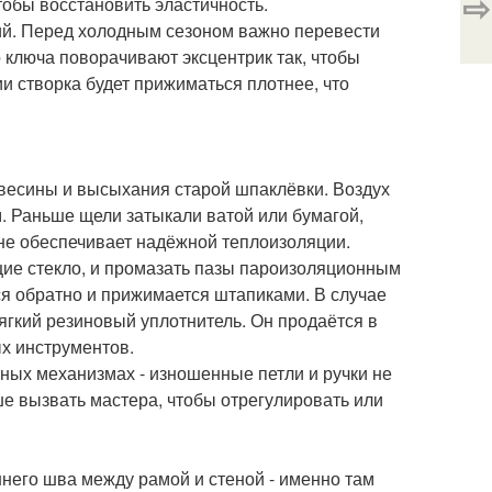
⇨
тобы восстановить эластичность.
ний. Перед холодным сезоном важно перевести
 ключа поворачивают эксцентрик так, чтобы
и створка будет прижиматься плотнее, что
евесины и высыхания старой шпаклёвки. Воздух
. Раньше щели затыкали ватой или бумагой,
 не обеспечивает надёжной теплоизоляции.
щие стекло, и промазать пазы пароизоляционным
ся обратно и прижимается штапиками. В случае
ягкий резиновый уплотнитель. Он продаётся в
ых инструментов.
рных механизмах - изношенные петли и ручки не
ше вызвать мастера, чтобы отрегулировать или
него шва между рамой и стеной - именно там