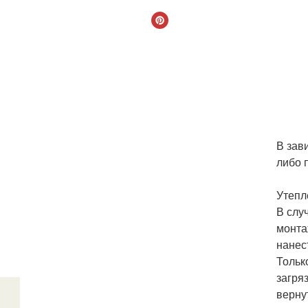
В зав
либо 
Утепл
В слу
монта
нанес
Тольк
загря
верну