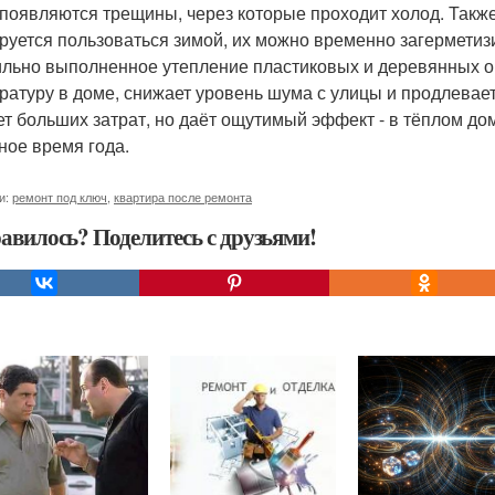
 появляются трещины, через которые проходит холод. Также
руется пользоваться зимой, их можно временно загерметиз
льно выполненное утепление пластиковых и деревянных о
ратуру в доме, снижает уровень шума с улицы и продлевает
ет больших затрат, но даёт ощутимый эффект - в тёплом д
ное время года.
и:
ремонт под ключ
,
квартира после ремонта
авилось? Поделитесь с друзьями!