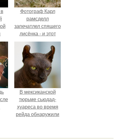
 в
Фотограф Карл
й
рамсделл
кой
запечатлел спящего
я
лисёнка - и этот
кадр способен
растопить даже
самое суровое
сердце.
дь
В мексиканской
осле
тюрьме сьюдад-
я
хуареса во время
рейда обнаружили
от
необычного узника
 на
- лысого сфинкса с
а?
татуировками.