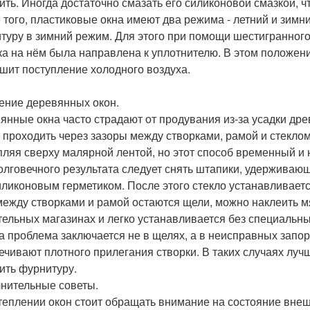
ить. Иногда достаточно смазать его силиконовой смазкой, ч
 того, пластиковые окна имеют два режима - летний и зим
туру в зимний режим. Для этого при помощи шестигранного
ка на нём была направлена к уплотнителю. В этом положени
шит поступление холодного воздуха.
ение деревянных окон.
янные окна часто страдают от продувания из-за усадки др
 проходить через зазоры между створками, рамой и стеклом
пляя сверху малярной лентой, но этот способ временный и
олговечного результата следует снять штапики, удерживаю
иликоновым герметиком. После этого стекло устанавливает
между створками и рамой остаются щели, можно наклеить м
тельных магазинах и легко устанавливается без специальн
а проблема заключается не в щелях, а в неисправных запо
ечивают плотного прилегания створки. В таких случаях луч
ить фурнитуру.
нительные советы.
теплении окон стоит обращать внимание на состояние внеш