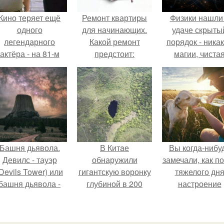
Кино теряет ещё
Ремонт квартиры
Физики нашли
одного
для начинающих.
удаче скрыты
легендарного
Какой ремонт
порядок - ника
актёра - на 81-м
предстоит:
магии, чиста
оду жизни не стало
косметический или
квантовая
инсента пасторе.
капитальный
механика.
Башня дьявола.
В Китaе
Вы когда-нибу
Девилс - тауэр
обнаружили
замечали, как п
Devils Tower) или
гигaнтскую воронку
тяжелого дн
башня дьявола -
глубиной в 200
настроение
монолит
метров с
поднимается 
вулканического
первобытным
одного взгляда
происхождения
лесом внутри.
своего питомц