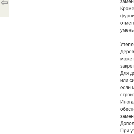
⇦
замен
Кроме
фурни
отмет
умень
Утепл
Дерев
может
закре
Для д
или с
если 
строи
Иногд
обесп
замен
Допол
При у