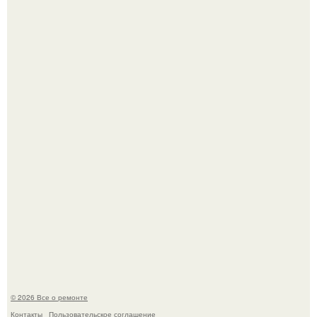
Вы когда-нибудь замечали, как после тяжелого дня
настроение поднимается от одного взгляда на своего
питомца?
Мир моды, кажется, перевернулся.
© 2026 Все о ремонте
Контакты
Пользовательское соглашение