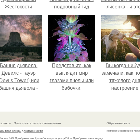
Жестокости
подробный гид
лисёнка - и эт
нанесла".
кадр способе
растопить да
самое сурово
сердце.
Башня дьявола.
Представьте, как
Вы когда-нибу
Девилс - тауэр
выглядит мир
замечали, как п
Devils Tower) или
глазами пчелы или
тяжелого дн
башня дьявола -
бабочки.
настроение
монолит
поднимается 
вулканического
одного взгляда
происхождения
своего питомц
ысотой 1558 м над
онтакты
Пользовательское соглашение
Обратная связь
уровнем моря.
олитика конфидециальности
Копирование разрешено при у
 Москва, ВАО, Преображенское, Краснобогатырская улица 2-6, м. Преображенская площадь