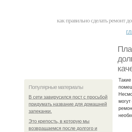
как правильно сделать ремонт до
г
Пла
дол
кач
Такие
помещ
Популярные материалы
Несмо
В сети завирусился пост с просьбой
могут
придумать название для домашней
ремон
запеканки.
необх
Это крепость, в которую мы
возвращаемся после долгого и