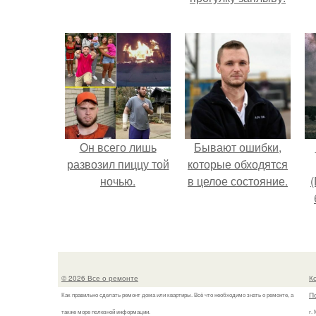
Он всего лишь
Бывают ошибки,
развозил пиццу той
которые обходятся
ночью.
в целое состояние.
(
в
© 2026 Все о ремонте
К
П
Как правильно сделать ремонт дома или квартиры. Всё что необходимо знать о ремонте, а
также море полезной информации.
г.