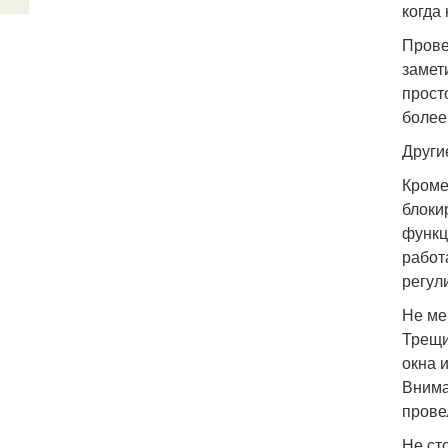
когда
Прове
замет
прост
более
Други
Кроме
блоки
функц
работ
регул
Не ме
Трещи
окна 
Внима
прове
Не ст