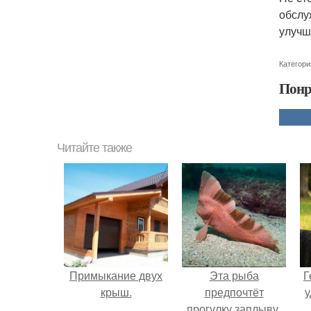
обслу
улучш
Категори
Понр
Читайте также
Примыкание двух
Эта рыба
Г
крыш.
предпочтёт
у
прогулку заплыву.