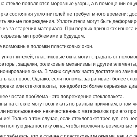
 на стекле появляются морозные узоры, а в помещении ощущ
рка состояния уплотнителей не требует много времени: дос
ить явные повреждения. Уплотнители могут быть деформир
о из-за старения материала. При первых признаках износа и
 серьезными проблемами в будущем.
е возможные поломки пластиковых окон.
 уплотнителей, пластиковые окна могут страдать от поломо
раторы, защелки, роликовые механизмы и другие элементы
ионирование окна. В таких случаях часто достаточно замен
ать как новое. Однако, если поломка затрагивает более сл
ировки или стеклопакеты, понадобится более серьезная диа
нее частая проблема - это повреждение стеклопакета.
ны на стекле могут возникать по разным причинам, в том ч
или использования некачественных материалов при его про
ние! Только в том случае, если стеклопакет треснул, его н
ли полную диагностику окна, чтобы исключить возможные 
оит забывать, что в случае с пластиковыми окнами, как и 