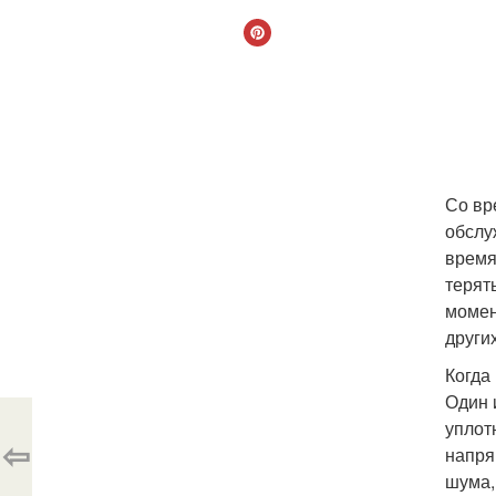
Со вр
обслу
время
терят
момен
други
Когда
Один 
уплот
⇦
напря
шума,