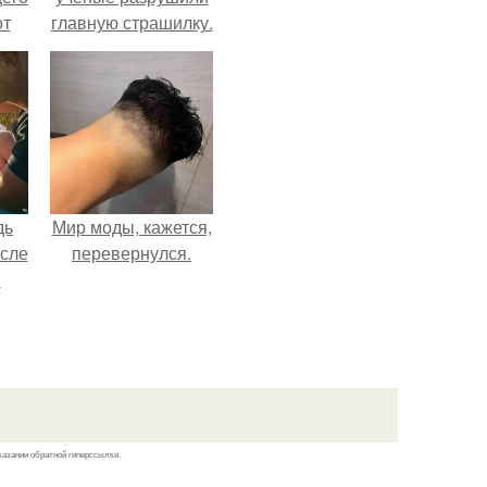
от
главную страшилку.
н
же
е
дь
Мир моды, кажется,
осле
перевернулся.
я
от
 на
а?
казании обратной гиперссылки.