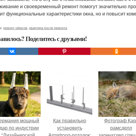
живание и своевременный ремонт помогут значительно прод
ит функциональные характеристики окна, но и повысит ко
и:
ремонт офисов
,
квартира после ремонта
авилось? Поделитесь с друзьями!
ермания мощный
Как правильно
Фотограф Кар
дар по индустрии
установить
рамсделл
"Дизайнерской
Armstrong-потолок:
запечатлел спя