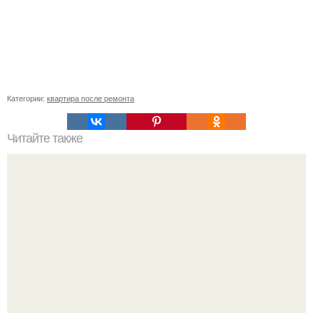
Категории:
квартира после ремонта
Читайте также
17 самых распространенных ошибок в декорировании
интерьера и способы их исправить.