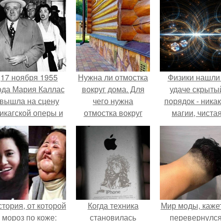
17 ноября 1955
Нужна ли отмостка
Физики нашли
ода Мария Каллас
вокруг дома. Для
удаче скрыты
вышла на сцену
чего нужна
порядок - ника
икагской оперы и
отмостка вокруг
магии, чиста
сорвала овации.
дома?
квантовая
механика.
тория, от которой
Когда техника
Мир моды, кажет
мороз по коже:
становилась
перевернулся