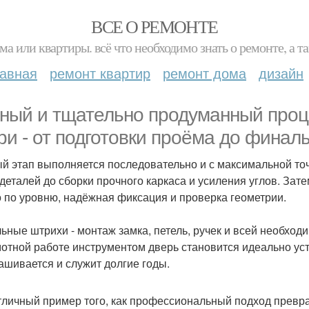
ВСЕ О РЕМОНТЕ
ма или квартиры. всё что необходимо знать о ремонте, а
лавная
ремонт квартир
ремонт дома
дизайн
ный и тщательно продуманный проц
ри - от подготовки проёма до финал
й этап выполняется последовательно и с максимальной точ
 деталей до сборки прочного каркаса и усиления углов. Зате
о по уровню, надёжная фиксация и проверка геометрии.
ьные штрихи - монтаж замка, петель, ручек и всей необхо
мотной работе инструментом дверь становится идеально ус
ашивается и служит долгие годы.
тличный пример того, как профессиональный подход превра