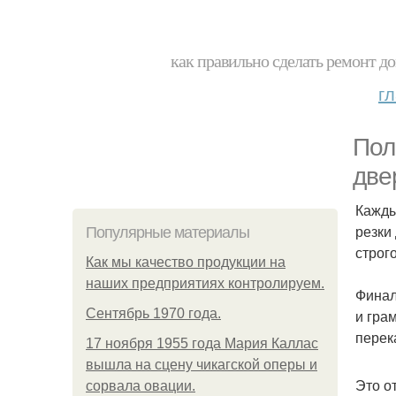
как правильно сделать ремонт до
г
Пол
две
Кажды
резки
Популярные материалы
строг
Как мы качество продукции на
наших предприятиях контролируем.
Финал
Сентябрь 1970 года.
и гра
перек
17 ноября 1955 года Мария Каллас
вышла на сцену чикагской оперы и
Это о
сорвала овации.