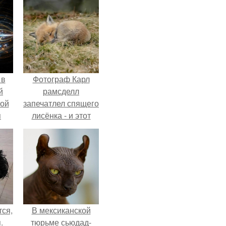
 в
Фотограф Карл
й
рамсделл
кой
запечатлел спящего
я
лисёнка - и этот
кадр способен
растопить даже
самое суровое
сердце.
ся,
В мексиканской
.
тюрьме сьюдад-