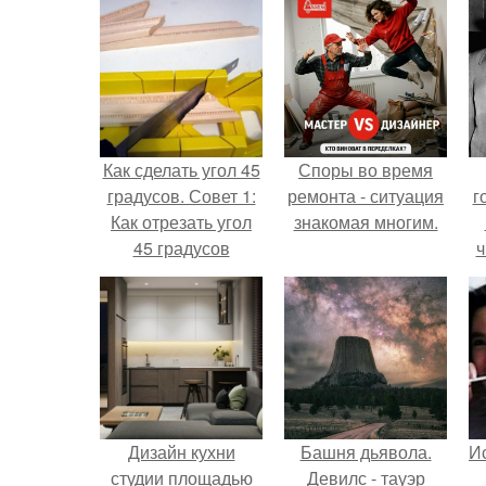
Как сделать угол 45
Споры во время
градусов. Совет 1:
ремонта - ситуация
г
Как отрезать угол
знакомая многим.
45 градусов
ч
Дизайн кухни
Башня дьявола.
Ис
студии площадью
Девилс - тауэр