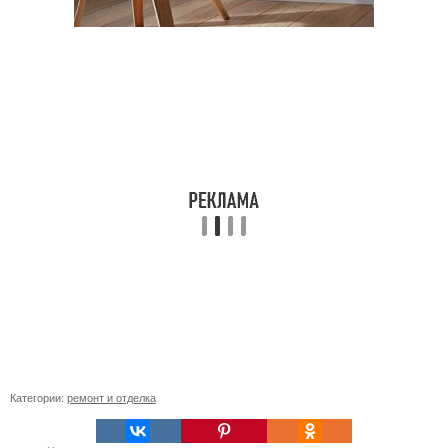
Категории:
ремонт и отделка