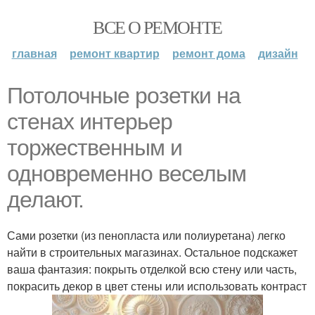
ВСЕ О РЕМОНТЕ
главная
ремонт квартир
ремонт дома
дизайн
Потолочные розетки на
стенах интерьер
торжественным и
одновременно веселым
делают.
Сами розетки (из пенопласта или полиуретана) легко
найти в строительных магазинах. Остальное подскажет
ваша фантазия: покрыть отделкой всю стену или часть,
покрасить декор в цвет стены или использовать контраст