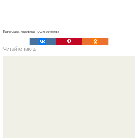
Категории:
квартира после ремонта
Читайте также
Сколько обоев надо на комнату 18 кв м. Сколько обоев
нужно на комнату