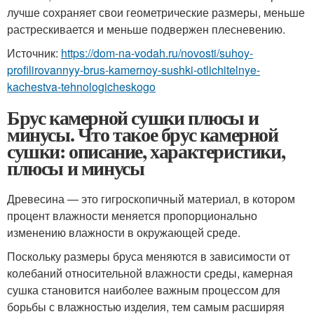
лучше сохраняет свои геометрические размеры, меньше
растрескивается и меньше подвержен плесневению.
Источник:
https://dom-na-vodah.ru/novosti/suhoy-
profilirovannyy-brus-kamernoy-sushki-otlichitelnye-
kachestva-tehnologicheskogo
Брус камерной сушки плюсы и
минусы. Что такое брус камерной
сушки: описание, характеристики,
плюсы и минусы
Древесина — это гигроскопичный материал, в котором
процент влажности меняется пропорционально
изменению влажности в окружающей среде.
Поскольку размеры бруса меняются в зависимости от
колебаний относительной влажности среды, камерная
сушка становится наиболее важным процессом для
борьбы с влажностью изделия, тем самым расширяя