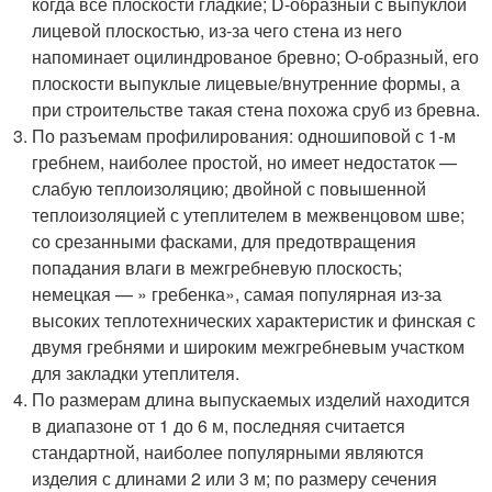
когда все плоскости гладкие; D-образный с выпуклой
лицевой плоскостью, из-за чего стена из него
напоминает оцилиндрованое бревно; О-образный, его
плоскости выпуклые лицевые/внутренние формы, а
при строительстве такая стена похожа сруб из бревна.
По разъемам профилирования: одношиповой с 1-м
гребнем, наиболее простой, но имеет недостаток —
слабую теплоизоляцию; двойной с повышенной
теплоизоляцией с утеплителем в межвенцовом шве;
со срезанными фасками, для предотвращения
попадания влаги в межгребневую плоскость;
немецкая — » гребенка», самая популярная из-за
высоких теплотехнических характеристик и финская с
двумя гребнями и широким межгребневым участком
для закладки утеплителя.
По размерам длина выпускаемых изделий находится
в диапазоне от 1 до 6 м, последняя считается
стандартной, наиболее популярными являются
изделия с длинами 2 или 3 м; по размеру сечения