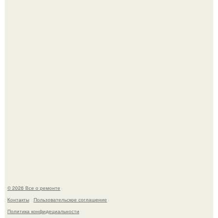
Башня дьявола. Девилс - тауэр (Devils Tower) или башня
дьявола - монолит вулканического происхождения
высотой 1558 м над уровнем моря.
Представьте, как выглядит мир глазами пчелы или
бабочки.
© 2026 Все о ремонте
Контакты
Пользовательское соглашение
Политика конфидециальности