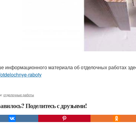
е информационного материала об отделочных работах зд
r/otdelochnye-raboty
и:
отделочные работы
авилось? Поделитесь с друзьями!