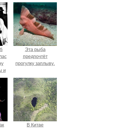
55
Эта рыба
лас
предпочтёт
ну
прогулку заплыву.
ы и
и.
ак
В Китaе