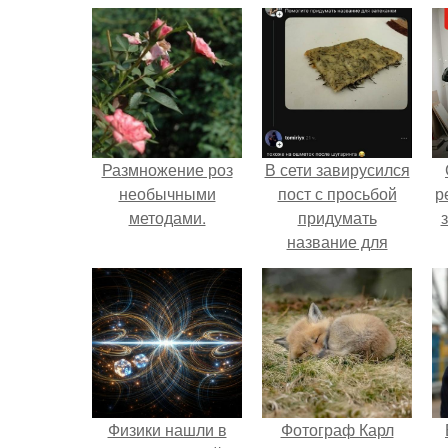
Размножение роз
В сети завирусился
необычными
пост с просьбой
р
методами.
придумать
название для
домашней
запеканки.
Физики нашли в
Фотограф Карл