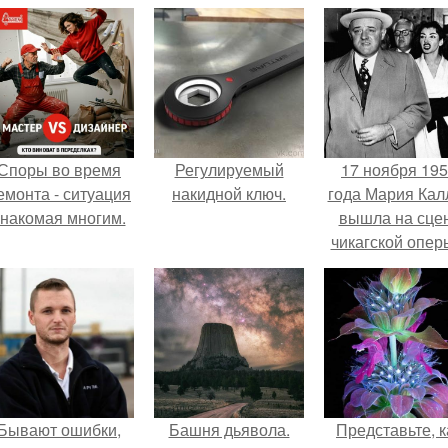
Споры во время
Регулируемый
17 ноября 19
емонта - ситуация
накидной ключ.
года Мария Кал
знакомая многим.
вышла на сце
чикагской опер
сорвала оваци
Бывают ошибки,
Башня дьявола.
Представьте, к