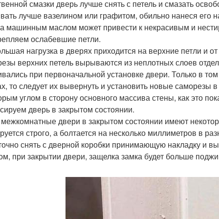
твенной смазки дверь лучше снять с петель и смазать осво
вать лучше вазелином или графитом, обильно нанеся его 
а машинным маслом может привести к некрасивым и нестир
крепляем ослабевшие петли.
льшая нагрузка в дверях приходится на верхние петли и от
езы верхних петель вырываются из неплотных слоев отдел
ивались при первоначальной установке двери. Только в том
ах, то следует их вывернуть и установить новые саморезы в 
орым углом в сторону основного массива стены, как это пок
ксируем дверь в закрытом состоянии.
 межкомнатные двери в закрытом состоянии имеют некоторы
руется строго, а болтается на несколько миллиметров в ра
точно снять с дверной коробки принимающую накладку и выг
ом, при закрытии двери, защелка замка будет больше поджи