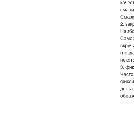
качес
смазы
Смазк
2. за
Наибо
Самор
вкруч
гнезд
некот
3. фи
Часто
фикси
доста
образ