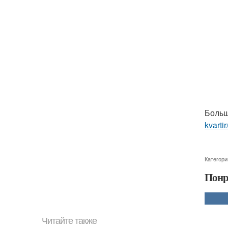
Больш
kvarti
Категори
Понр
Читайте также