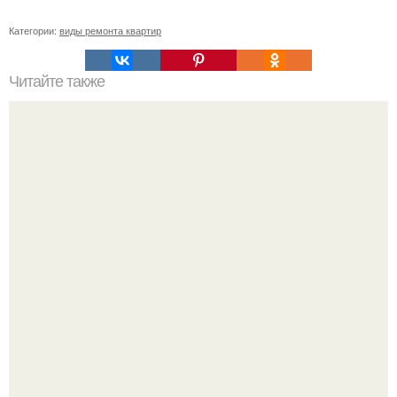
Категории:
виды ремонта квартир
Читайте также
Ремонт квартиры для начинающих. Какой ремонт
предстоит: косметический или капитальный