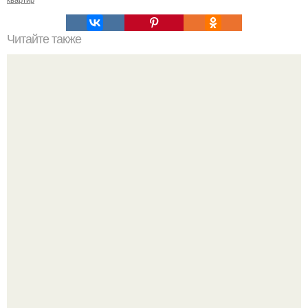
Читайте также
Примыкание двух крыш.
Кино теряет ещё одного легендарного актёра - на 81-м