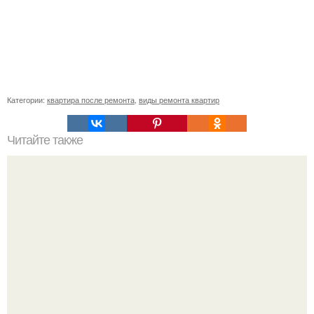
Категории:
квартира после ремонта
,
виды ремонта квартир
Читайте также
С каким цветом сочетается золотой цвет в интерьере.
Палитра золотого интерьера