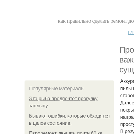
как правильно сделать ремонт до
г
Про
важ
сущ
Аккур
пилы 
Популярные материалы
старо
Эта рыба предпочтёт прогулку
Далее
заплыву.
покры
Бывают ошибки, которые обходятся
напра
в целое состояние.
прост
В рез
Евроремонт, двушка, почти 60 кв.