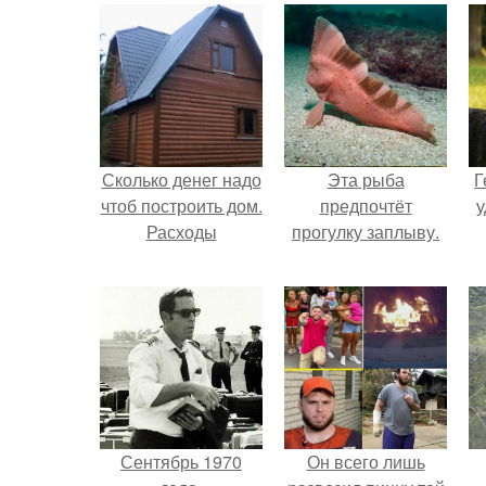
Сколько денег надо
Эта рыба
Г
чтоб построить дом.
предпочтёт
у
Расходы
прогулку заплыву.
Сентябрь 1970
Он всего лишь