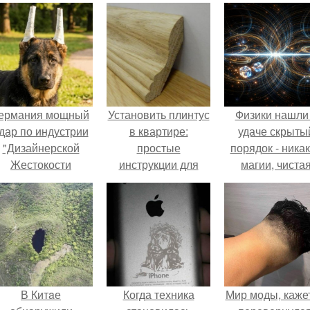
ермания мощный
Установить плинтус
Физики нашли
дар по индустрии
в квартире:
удаче скрыты
"Дизайнерской
простые
порядок - ника
Жестокости
инструкции для
магии, чиста
нанесла".
начинающих
квантовая
механика.
В Китaе
Когда техника
Мир моды, кажет