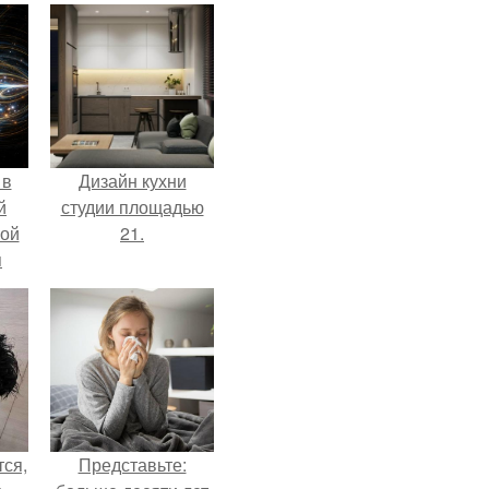
 в
Дизайн кухни
й
студии площадью
кой
21.
я
ся,
Представьте: