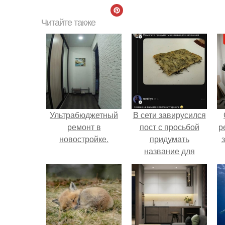
Читайте также
Ультрабюджетный
В сети завирусился
ремонт в
пост с просьбой
р
новостройке.
придумать
название для
домашней
запеканки.