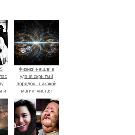
55
Физики нашли в
лас
удаче скрытый
ну
порядок - никакой
ы и
магии, чистая
и.
квантовая
механика.