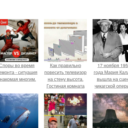
Споры во время
Как правильно
17 ноября 19
емонта - ситуация
повесить телевизор
года Мария Кал
знакомая многим.
на стену высота.
вышла на сце
Гостиная комната
чикагской опер
сорвала оваци