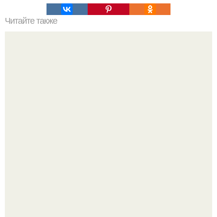
Читайте также
Как подобрать "Ключи" к клематису.
Зумеры окончательно доставку в отдельный вид
искусства превратили.