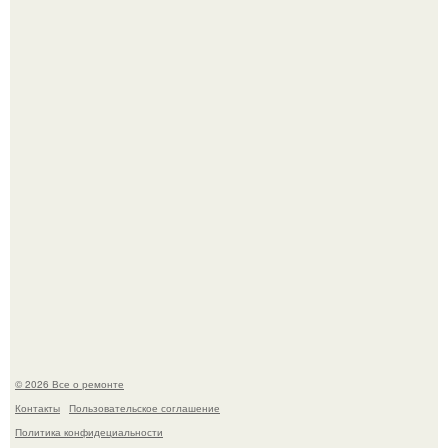
В мексиканской тюрьме сьюдад-хуареса во время рейда
обнаружили необычного узника - лысого сфинкса с
татуировками.
Представьте: больше десяти лет жизни - с хроническими
болячками.
© 2026 Все о ремонте
Контакты
Пользовательское соглашение
Политика конфидециальности