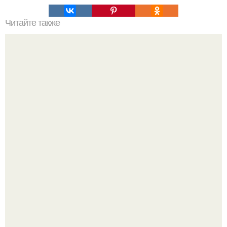
Читайте также
Сочетание жёлтого и серого в одежде. Серый и желтый
– два главных цвета 2021 года, сочетания в одежде
Эта рыба предпочтёт прогулку заплыву.