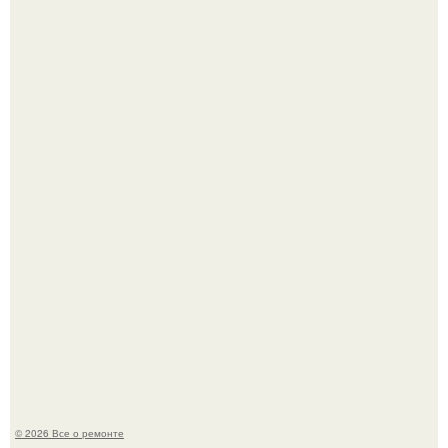
Когда техника становилась личной: эпоха гравировки
Apple.
Мир моды, кажется, перевернулся.
© 2026 Все о ремонте