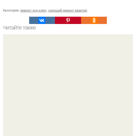
Категории:
ремонт под ключ
,
хороший ремонт квартир
Читайте также
Ремонт квартиры для начинающих. Какой ремонт
предстоит: косметический или капитальный