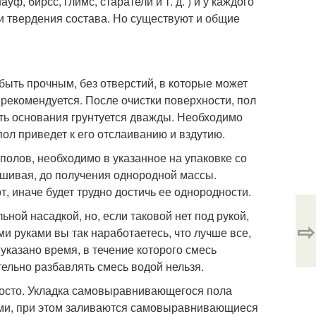
, бирсс, глимс, старатели и т. д. ) и у каждого
 и твердения состава. Но существуют и общие
ть прочным, без отверстий, в которые может
 рекомендуется. После очистки поверхности, пол
ть основания грунтуется дважды. Необходимо
ол приведет к его отслаиванию и вздутию.
олов, необходимо в указанное на упаковке со
ешивая, до получения однородной массы.
т, иначе будет трудно достичь ее однородности.
ой насадкой, но, если таковой нет под рукой,
⇨
и руками вы так наработаетесь, что лучше все,
 указано время, в течение которого смесь
тельно разбавлять смесь водой нельзя.
росто. Укладка самовыравнивающегося пола
ями, при этом заливаются самовыравнивающиеся