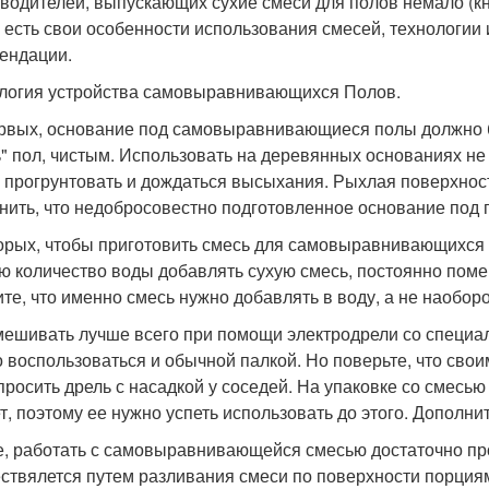
водителей, выпускающих сухие смеси для полов немало (кнауф
х есть свои особенности использования смесей, технологии
ендации.
логия устройства самовыравнивающихся Полов.
рвых, основание под самовыравнивающиеся полы должно бы
ь" пол, чистым. Использовать на деревянных основаниях не
 прогрунтовать и дождаться высыхания. Рыхлая поверхнос
нить, что недобросовестно подготовленное основание под п
орых, чтобы приготовить смесь для самовыравнивающихся п
ю количество воды добавлять сухую смесь, постоянно пом
те, что именно смесь нужно добавлять в воду, а не наоборо
ешивать лучше всего при помощи электродрели со специальн
 воспользоваться и обычной палкой. Но поверьте, что своим
просить дрель с насадкой у соседей. На упаковке со смесью
ет, поэтому ее нужно успеть использовать до этого. Дополни
е, работать с самовыравнивающейся смесью достаточно п
ствялется путем разливания смеси по поверхности порци