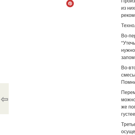
Произ
из ни
реком
Техно
Во-пе
"Утеч
нужно
запом
Во-вт
смесь
Помни
Перем
⇦
можно
же по
густе
Треть
осуще