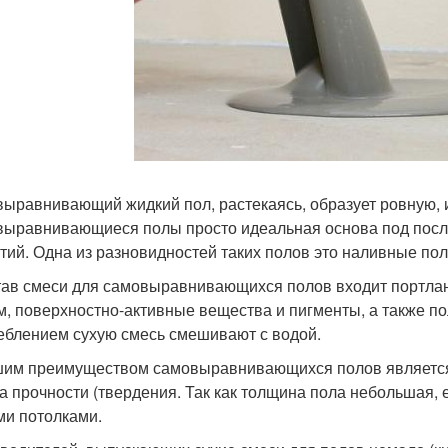
ыравнивающий жидкий пол, растекаясь, образует ровную, 
ыравнивающиеся полы просто идеальная основа под посл
тий. Одна из разновидностей таких полов это наливные по
тав смеси для самовыравнивающихся полов входит портлан
м, поверхностно-активные вещества и пигменты, а также 
еблением сухую смесь смешивают с водой.
им преимуществом самовыравнивающихся полов является п
а прочности (твердения. Так как толщина пола небольшая, е
ми потолками.