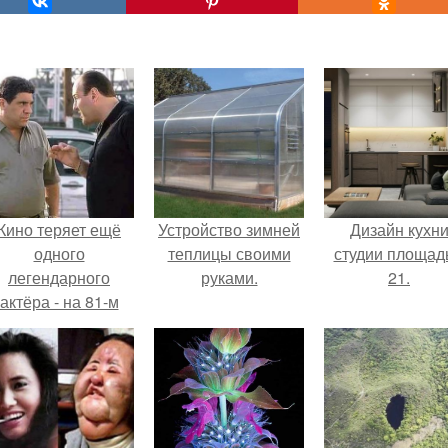
Кино теряет ещё
Устройство зимней
Дизайн кухн
одного
теплицы своими
студии площад
легендарного
руками.
21.
актёра - на 81-м
оду жизни не стало
инсента пасторе.