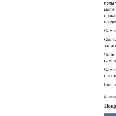
полы 
месте
прока
возду
Самов
Сколь
завис
Четве
самов
Самов
поско
Ещё ч
Категори
Понр