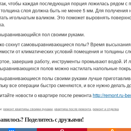
так, чтобы каждая последующая порция ложилась рядом с 
 толщина слоя должна быть не менее 5 мм. Для получения
тать игольчатым валиком. Это поможет выровнять поверхнос
ха.
ыравнивающийся пол своими руками.
ко сохнут самовыравнивающиеся полы? Время высыхания по
имости от климатических условий помещения и толщины сл
ртое, завершив работу, инструменты промывают водой. И 
ыравнивающихся полов можно настилать напольные покры
ыравнивающиеся полы своими руками лучше приготавливат
льку все операции быстро сменяются, и все нужно делать д
итайте новости о квартире после ремонта
http://remont.ru-b
и:
ремонт квартиры своими руками
,
квартира после ремонта
,
ремонт и отделка
авилось? Поделитесь с друзьями!