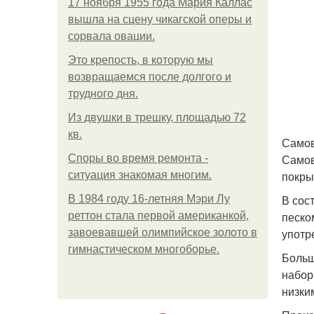
17 ноября 1955 года Мария Каллас
вышла на сцену чикагской оперы и
сорвала овации.
Это крепость, в которую мы
возвращаемся после долгого и
трудного дня.
Из двушки в трешку, площадью 72
кв.
Самов
Самов
Споры во время ремонта -
покры
ситуация знакомая многим.
В сос
В 1984 году 16-летняя Мэри Лу
песко
реттон стала первой американкой,
употр
завоевавшей олимпийское золото в
гимнастическом многоборье.
Больш
набор
низки