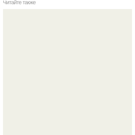
Читайте также
На ДВП можно клеить обои. Чем обработать ДВП перед
поклейкой обоев?
Германия мощный удар по индустрии "Дизайнерской
Жестокости нанесла".