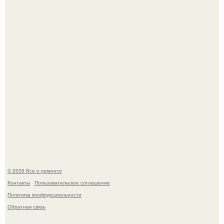
Вы когда-нибудь замечали, как после тяжелого дня
настроение поднимается от одного взгляда на своего
питомца?
Мир моды, кажется, перевернулся.
© 2026 Все о ремонте
Контакты
Пользовательское соглашение
Политика конфидециальности
Обратная связь