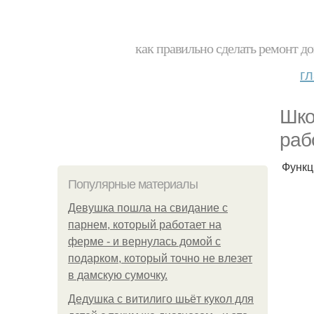
как правильно сделать ремонт до
г
Шко
раб
Функц
Популярные материалы
Девушка пошла на свидание с
парнем, который работает на
ферме - и вернулась домой с
подарком, который точно не влезет
в дамскую сумочку.
Дедушка с витилиго шьёт кукол для