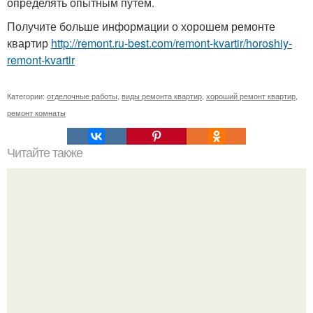
определять опытным путем.
Получите больше информации о хорошем ремонте
квартир
http://remont.ru-best.com/remont-kvartir/horoshiy-
remont-kvartir
Категории:
отделочные работы
,
виды ремонта квартир
,
хороший ремонт квартир
,
ремонт комнаты
Читайте также
Девушка пошла на свидание с парнем, который
работает на ферме - и вернулась домой с подарком,