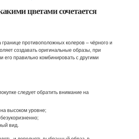
 какими цветами сочетается
на границе противоположных колеров – чёрного и
воляет создавать оригинальные образы, при
ли его правильно комбинировать с другими
покупке следует обратить внимание на
 на высоком уровне;
безукоризненно;
ный вид.
идеть, и дополнять выбранный образ, в