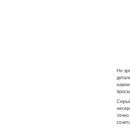
Не зр
детал
навеи
броск
Серый
несер
точно
сочет