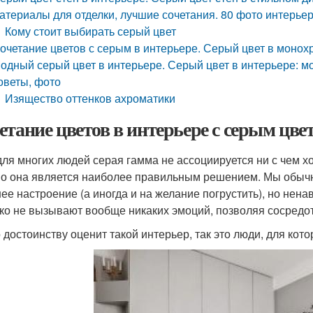
атериалы для отделки, лучшие сочетания. 80 фото интерьер
Кому стоит выбирать серый цвет
очетание цветов с серым в интерьере. Серый цвет в моно
одный серый цвет в интерьере. Серый цвет в интерьере: мо
оветы, фото
Изящество оттенков ахроматики
етание цветов в интерьере с серым цве
для многих людей серая гамма не ассоциируется ни с чем х
о она является наиболее правильным решением. Мы обычн
ее настроение (а иногда и на желание погрустить), но нен
ко не вызывают вообще никаких эмоций, позволяя сосредот
о достоинству оценит такой интерьер, так это люди, для кот