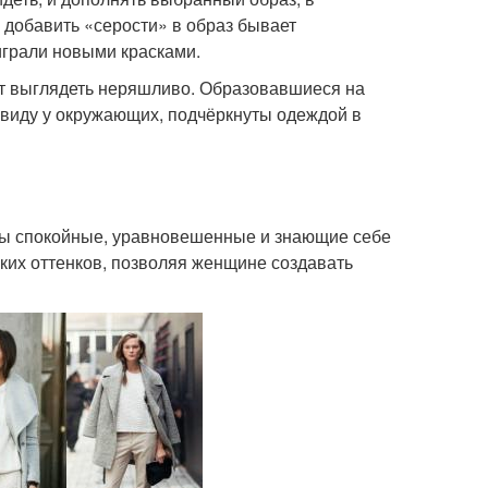
 добавить «серости» в образ бывает
играли новыми красками.
ет выглядеть неряшливо. Образовавшиеся на
а виду у окружающих, подчёркнуты одеждой в
ры спокойные, уравновешенные и знающие себе
рких оттенков, позволяя женщине создавать