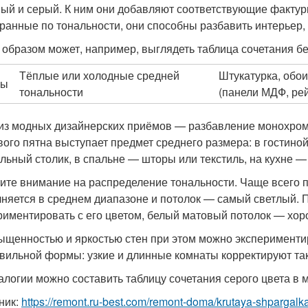
ый и серый. К ним они добавляют соответствующие фактуры
ранные по тональности, они способны разбавить интерьер, 
 образом может, например, выглядеть таблица сочетания б
Тёплые или холодные средней
Штукатурка, обои
ны
тональности
(панели МДФ, рей
из модных дизайнерских приёмов — разбавление монохрома
вого пятна выступает предмет среднего размера: в гостиной
льный столик, в спальне — шторы или текстиль, на кухне —
ите внимание на распределение тональности. Чаще всего 
няется в среднем диапазоне и потолок — самый светлый. 
риментировать с его цветом, белый матовый потолок — хо
ыщенностью и яркостью стен при этом можно экспериментир
вильной формы: узкие и длинные комнаты корректируют так
алогии можно составить таблицу сочетания серого цвета в
ник:
https://remont.ru-best.com/remont-doma/krutaya-shpargalk