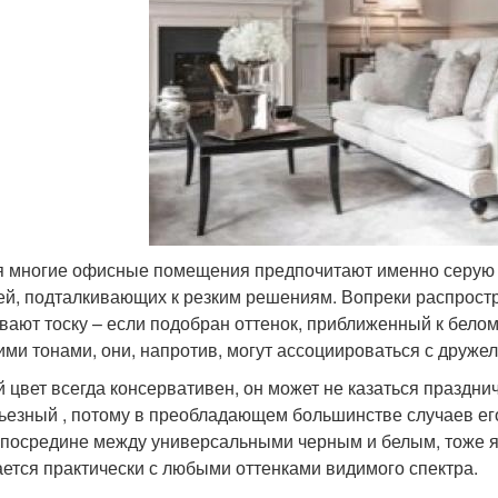
я многие офисные помещения предпочитают именно серую отд
ей, подталкивающих к резким решениям. Вопреки распрост
вают тоску – если подобран оттенок, приближенный к бело
ими тонами, они, напротив, могут ассоциироваться с друже
 цвет всегда консервативен, он может не казаться праздни
ьезный , потому в преобладающем большинстве случаев его
 посредине между универсальными черным и белым, тоже я
ается практически с любыми оттенками видимого спектра.