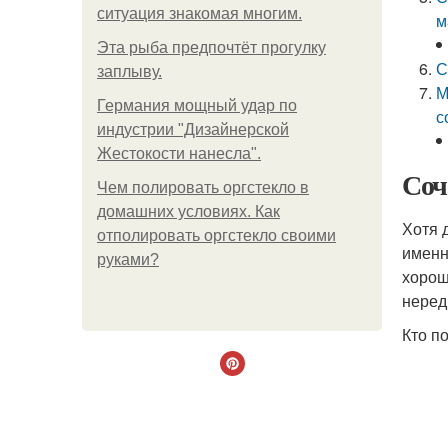
ситуация знакомая многим.
м
Эта рыба предпочтёт прогулку
С
заплыву.
М
Германия мощный удар по
с
индустрии "Дизайнерской
Жестокости нанесла".
Соч
Чем полировать оргстекло в
домашних условиях. Как
Хотя 
отполировать оргстекло своими
именн
руками?
хорош
неред
Кто п