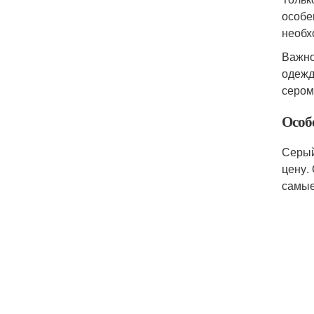
особе
необх
Важно
одежд
сером
Особе
Серый
цену.
самые