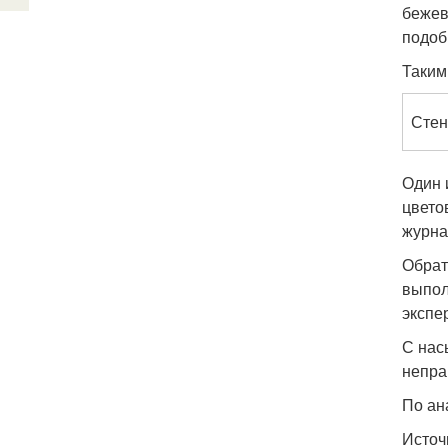
бежев
подоб
Таким
Сте
Один 
цвето
журна
Обрат
выпол
экспе
С нас
непра
По ан
Источ