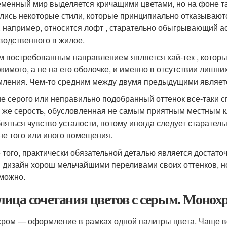
менный мир выделяется кричащими цветами, но на фоне так
лись некоторые стили, которые принципиально отказываются
, например, относится лофт , старательно обыгрывающий а
водственного в жилое.
м востребованным направлением является хай-тек , которы
жимого, а не на его оболочке, и именно в отсутствии лишни
ления. Чем-то средним между двумя предыдущими являетс
е серого или неправильно подобранный оттенок все-таки сп
а же серость, обусловленная не самым приятным местным к
бляться чувство усталости, потому иногда следует старател
не того или иного помещения.
 того, практически обязательной деталью является достаточ
 дизайн хорош мельчайшими переливами своих оттенков, но
можно.
лица сочетания цветов с серым. Монох
ром — оформление в рамках одной палитры цвета. Чаще вс