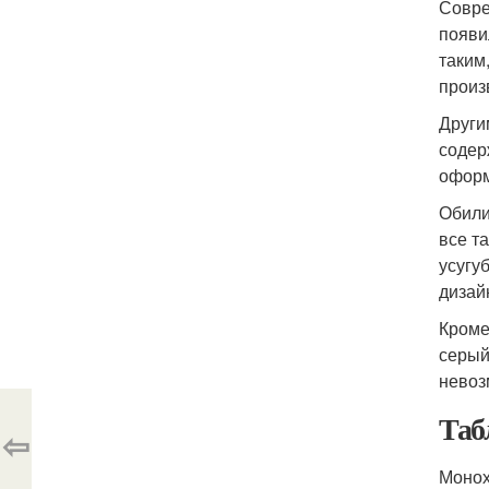
Совре
появи
таким
произ
Други
содер
оформ
Обили
все т
усугу
дизай
Кроме
серый
невоз
Таб
⇦
Монох