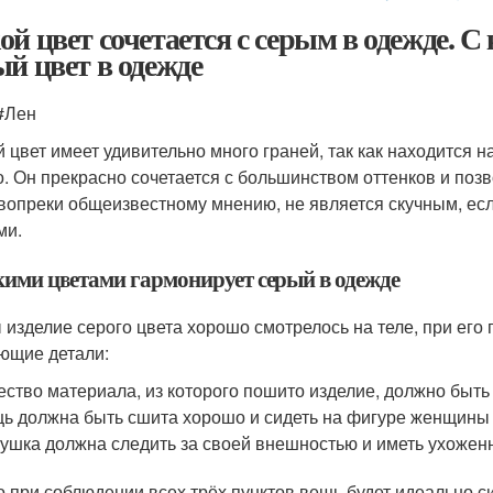
ой цвет сочетается с серым в одежде. С
ый цвет в одежде
 #Лен
 цвет имеет удивительно много граней, так как находится 
о. Он прекрасно сочетается с большинством оттенков и поз
 вопреки общеизвестному мнению, не является скучным, ес
ми.
кими цветами гармонирует серый в одежде
 изделие серого цвета хорошо смотрелось на теле, при его 
ющие детали:
ество материала, из которого пошито изделие, должно быть
ь должна быть сшита хорошо и сидеть на фигуре женщины 
ушка должна следить за своей внешностью и иметь ухожен
о при соблюдении всех трёх пунктов вещь будет идеально с