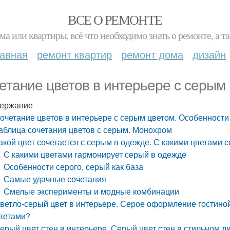
ВСЕ О РЕМОНТЕ
ма или квартиры. всё что необходимо знать о ремонте, а
лавная
ремонт квартир
ремонт дома
дизайн
етание цветов в интерьере с серым
ержание
очетание цветов в интерьере с серым цветом. Особенности
аблица сочетания цветов с серым. Монохром
акой цвет сочетается с серым в одежде. С какими цветами 
С какими цветами гармонирует серый в одежде
Особенности серого, серый как база
Самые удачные сочетания
Смелые эксперименты и модные комбинации
ветло-серый цвет в интерьере. Серое оформление гостиной 
ветами?
ерый цвет стен в интерьере. Серый цвет стен в стильном д