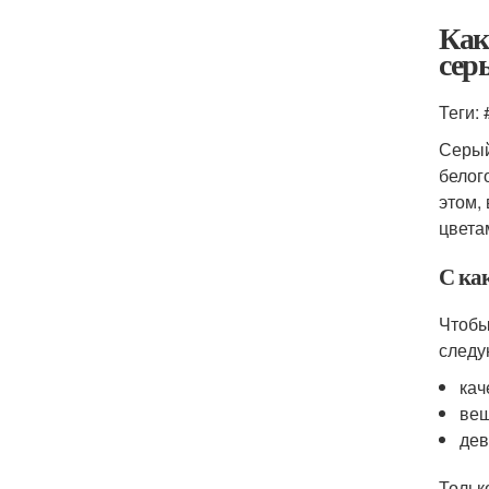
Как
сер
Теги:
Серый
белог
этом,
цвета
С ка
Чтобы
следу
кач
вещ
дев
Тольк