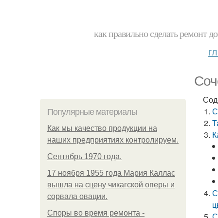
как правильно сделать ремонт до
г
Соч
Сод
С
Популярные материалы
Т
Как мы качество продукции на
К
наших предприятиях контролируем.
Сентябрь 1970 года.
17 ноября 1955 года Мария Каллас
вышла на сцену чикагской оперы и
С
сорвала овации.
ц
Споры во время ремонта -
С