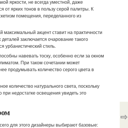
ой яркости, не всегда уместной, даже
 от ярких тонов в пользу серой палитры. К
скетизм помещения, переделанного из
й максимальный акцент ставит на практичности
х деталей заключается очарование такого
я урбанистический стиль.
особны навевать тоску, особенно если за окном
лиматом. При таком сочетании может
ьнее продумывать количество серого цвета в
ное количество натурального света, поскольку
 при недостатке освещения увидеть это
ром
⇨
его для этого дизайнеры выбирают базовые: