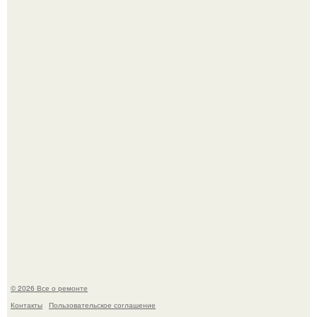
В мексиканской тюрьме сьюдад-хуареса во время рейда
обнаружили необычного узника - лысого сфинкса с
татуировками.
Представьте: больше десяти лет жизни - с хроническими
болячками.
© 2026 Все о ремонте
Контакты
Пользовательское соглашение