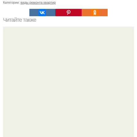
Категории:
виды ремонта квартир
Читайте также
Как подобрать "Ключи" к клематису.
В сети завирусился пост с просьбой придумать название