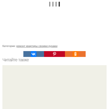
Категории:
ремонт квартиры своими руками
Читайте также
Пошаговая инструкция кладки барбекю из кирпича.