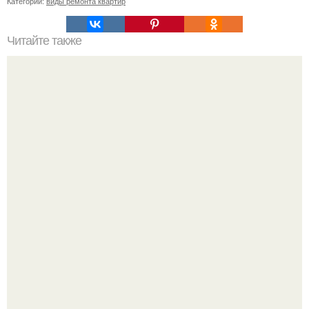
Категории:
виды ремонта квартир
Читайте также
Сварка и склейка листового полипропилена.
Споры во время ремонта - ситуация знакомая многим.