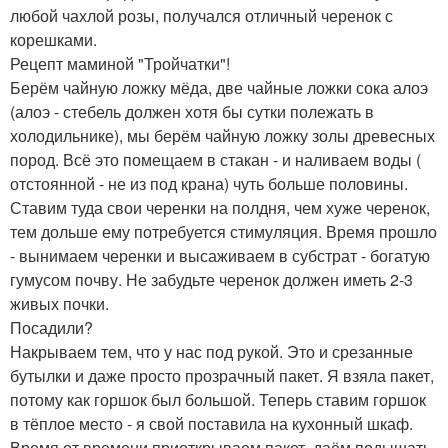
любой чахлой розы, получался отличный черенок с
корешками.
Рецепт маминой "Тройчатки"!
Берём чайную ложку мёда, две чайные ложки сока алоэ
(алоэ - стебель должен хотя бы сутки полежать в
холодильнике), мы берём чайную ложку золы древесных
пород. Всё это помещаем в стакан - и наливаем воды (
отстоянной - не из под крана) чуть больше половины.
Ставим туда свои черенки на полдня, чем хуже черенок,
тем дольше ему потребуется стимуляция. Время прошло
- вынимаем черенки и высаживаем в субстрат - богатую
гумусом почву. Не забудьте черенок должен иметь 2-3
живых почки.
Посадили?
Накрываем тем, что у нас под рукой. Это и срезанные
бутылки и даже просто прозрачный пакет. Я взяла пакет,
потому как горшок был большой. Теперь ставим горшок
в тёплое место - я свой поставила на кухонный шкаф.
Время от времени приоткрываем пакет, даём подышать