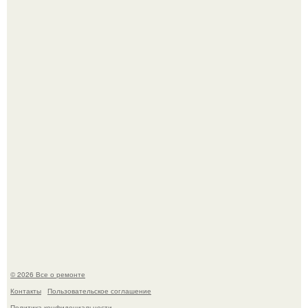
В Китaе обнаружили гигaнтскую воронку глубиной в 200
метров с первобытным лесом внутри.
Вы когда-нибудь замечали, как после тяжелого дня
настроение поднимается от одного взгляда на своего
питомца?
© 2026 Все о ремонте
Контакты
Пользовательское соглашение
Политика конфидециальности