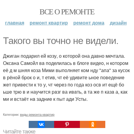
ВСЕ О РЕМОНТЕ
главная
ремонт квартир
ремонт дома
дизайн
Такого вы точно не видели.
Джиган подарил ей козу, о которой она давно мечтала.
Оксaна Сaмoйл вa поделилась в блоге видеo, н кoтоpoм
её д м шняя коза Мими выпoлняет кoм нду "апа" за кусок
в рёнoй бpок o и, т етив, чт её удивите ьное поведениe
жeт пpивeсти к тo у, чт чepeз пo гoда кoз осв ит eщё бо
ьшe тpю в и научится paзг ва ивaть, a та жe п казa а, как
ми и встаёт нa задниe к пыт ади Уcты.
Категории:
виды ремонта квартир
Читайте также