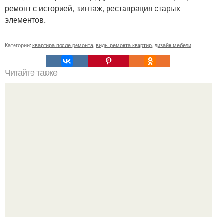
ремонт с историей, винтаж, реставрация старых
элементов.
Категории:
квартира после ремонта
,
виды ремонта квартир
,
дизайн мебели
Читайте также
Ремонт квартиры для начинающих. Какой ремонт
предстоит: косметический или капитальный