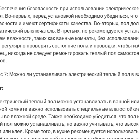
беспечения безопасности при использовании электрическог
л. Во-первых, перед установкой необходимо убедиться, чт
асности и имеют сертификаты качества. Во-вторых, пол до
атический выключатель. В-третьих, не рекомендуется уста
ем влажности, таких как ванные комнаты, без использован
 регулярно проверять состояние пола и проводки, чтобы из
ец, никогда не следует ремонтировать теплый пол самосто
ов.
с 7: Можно ли устанавливать электрический теплый пол в в
т:
лектрический теплый пол можно устанавливать в ванной или
ной комнате важно использовать специальные влагостойки
ы во влажной среде. Также необходимо убедиться, что пол и
й пол можно устанавливать, но важно учитывать, что высок
и или клея. Кроме того, в кухне рекомендуется использоват
 В целом, при правильной установке и выборе материалов 