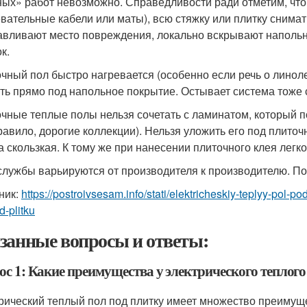
ных» работ невозможно. Справедливости ради отметим, что
евательные кабели или маты), всю стяжку или плитку снима
авливают место повреждения, локально вскрывают наполь
к.
чный пол быстро нагревается (особенно если речь о линол
ть прямо под напольное покрытие. Остывает система тоже с
чные теплые полы нельзя сочетать с ламинатом, который 
правило, дорогие коллекции). Нельзя уложить его под плиточ
а скользкая. К тому же при нанесении плиточного клея легко
службы варьируются от производителя к производителю. Пок
ник:
https://postroivsesam.info/stati/elektricheskiy-teplyy-pol-po
d-plitku
занные вопросы и ответы:
ос 1: Какие преимущества у электрического теплого
рический теплый пол под плитку имеет множество преимущ