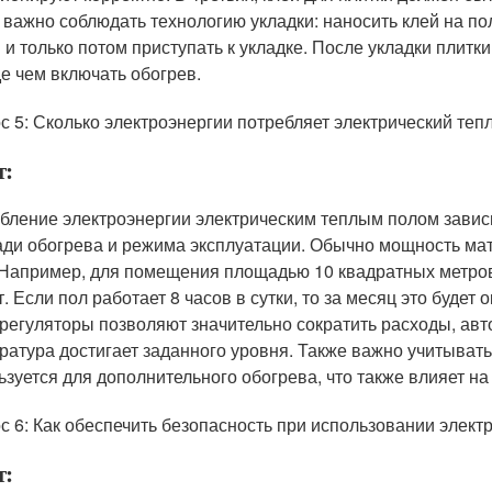
 важно соблюдать технологию укладки: наносить клей на п
 и только потом приступать к укладке. После укладки плитк
е чем включать обогрев.
с 5: Сколько электроэнергии потребляет электрический теп
т:
бление электроэнергии электрическим теплым полом зависи
ди обогрева и режима эксплуатации. Обычно мощность мато
 Например, для помещения площадью 10 квадратных метров
т. Если пол работает 8 часов в сутки, то за месяц это будет
регуляторы позволяют значительно сократить расходы, авт
ратура достигает заданного уровня. Также важно учитывать
ьзуется для дополнительного обогрева, что также влияет н
с 6: Как обеспечить безопасность при использовании элект
т: