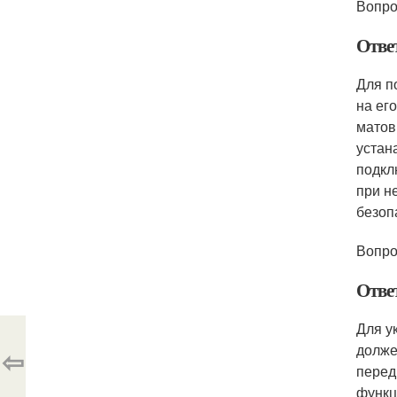
Вопро
Отве
Для п
на ег
матов
устан
подкл
при н
безоп
Вопро
Отве
Для у
долже
⇦
перед
функц