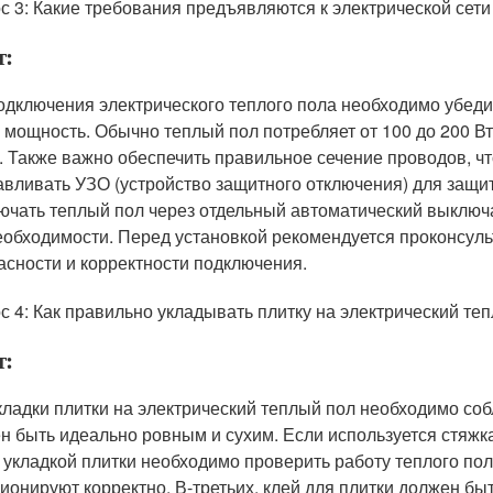
с 3: Какие требования предъявляются к электрической сети
т:
одключения электрического теплого пола необходимо убедит
о мощность. Обычно теплый пол потребляет от 100 до 200 Вт
. Также важно обеспечить правильное сечение проводов, чт
авливать УЗО (устройство защитного отключения) для защиты
ючать теплый пол через отдельный автоматический выключа
еобходимости. Перед установкой рекомендуется проконсульт
асности и корректности подключения.
с 4: Как правильно укладывать плитку на электрический те
т:
кладки плитки на электрический теплый пол необходимо соб
н быть идеально ровным и сухим. Если используется стяжка
 укладкой плитки необходимо проверить работу теплого пол
ионируют корректно. В-третьих, клей для плитки должен бы