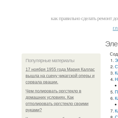
как правильно сделать ремонт до
г
Эле
Сод
Э
Популярные материалы
С
17 ноября 1955 года Мария Каллас
К
вышла на сцену чикагской оперы и
Н
сорвала овации.
Чем полировать оргстекло в
П
домашних условиях. Как
К
отполировать оргстекло своими
руками?
К
С