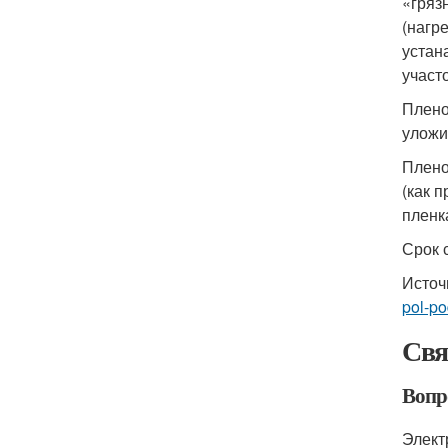
«гряз
(нагр
устан
участо
Плено
уложи
Плено
(как 
пленк
Срок 
Источ
pol-po
Свя
Вопр
Элект