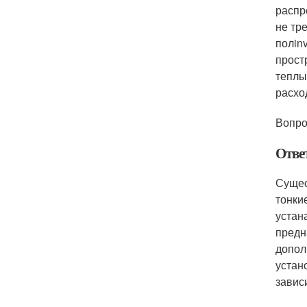
распр
не тр
полinv
прост
теплы
расхо
Вопро
Отве
Сущес
тонки
устан
предн
допол
устан
завис