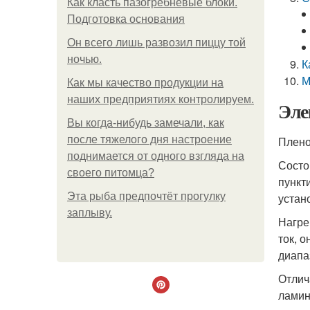
Как класть пазогребневые блоки.
Подготовка основания
Он всего лишь развозил пиццу той
ночью.
К
М
Как мы качество продукции на
наших предприятиях контролируем.
Эле
Вы когда-нибудь замечали, как
после тяжелого дня настроение
Плено
поднимается от одного взгляда на
Состо
своего питомца?
пункт
Эта рыба предпочтёт прогулку
устан
заплыву.
Нагре
ток, 
диапа
Отлич
ламин