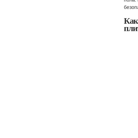
безоп
Как
пли