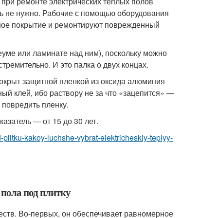
 при ремонте электрических теплых полов
ть не нужно. Рабочие с помощью оборудования
ное покрытие и ремонтируют поврежденный
еуме или ламинате над ним), поскольку можно
тремительно. И это палка о двух концах.
покрыт защитной пленкой из оксида алюминия
ный клей, ибо раствору не за что «зацепится» —
 повредить пленку.
азатель — от 15 до 30 лет.
d-plitku-kakoy-luchshe-vybrat-elektricheskiy-teplyy-
 пола под плитку
еств. Во-первых, он обеспечивает равномерное