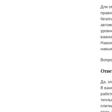
Для о
прави
безоп
автом
уровн
важно
Након
навык
Вопро
Отве
Да, э
В ван
работ
теплы
плитк
пола.