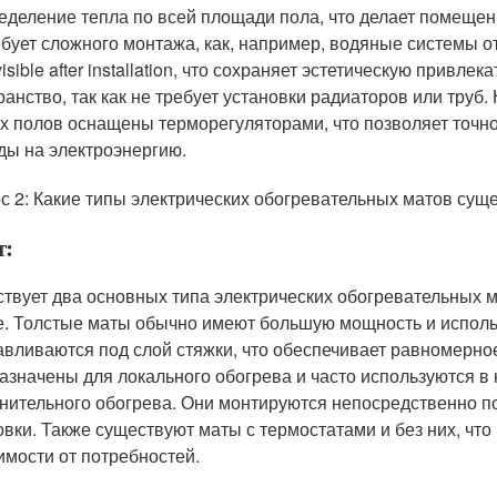
еделение тепла по всей площади пола, что делает помещен
ебует сложного монтажа, как, например, водяные системы о
isible after installation, что сохраняет эстетическую привл
ранство, так как не требует установки радиаторов или труб
х полов оснащены терморегуляторами, что позволяет точно
ды на электроэнергию.
с 2: Какие типы электрических обогревательных матов суще
т:
твует два основных типа электрических обогревательных ма
е. Толстые маты обычно имеют большую мощность и исполь
авливаются под слой стяжки, что обеспечивает равномерное
азначены для локального обогрева и часто используются 
нительного обогрева. Они монтируются непосредственно под
овки. Также существуют маты с термостатами и без них, чт
имости от потребностей.