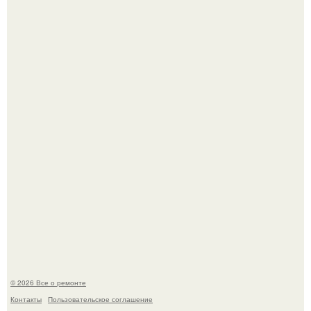
Бывают ошибки, которые обходятся в целое состояние.
История, от которой мороз по коже: корейская модель
настолько увлеклась пластикой, что вколола себе в лицо
кулинарное масло.
© 2026 Все о ремонте
Контакты
Пользовательское соглашение