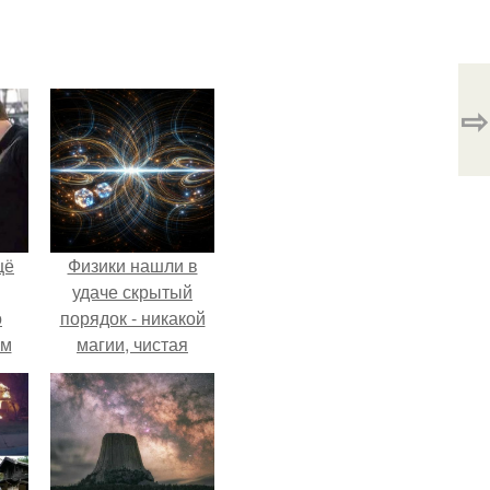
⇨
щё
Физики нашли в
удаче скрытый
о
порядок - никакой
-м
магии, чистая
тало
квантовая
ре.
механика.