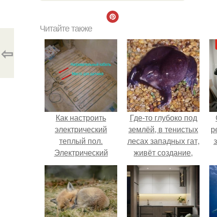
Читайте также
⇦
Как настроить
Где-то глубоко под
электрический
землёй, в тенистых
р
теплый пол.
лесах западных гат,
Электрический
живёт создание,
теплый пол –
которое почти никто
преимущества и
не видит.
недостатки