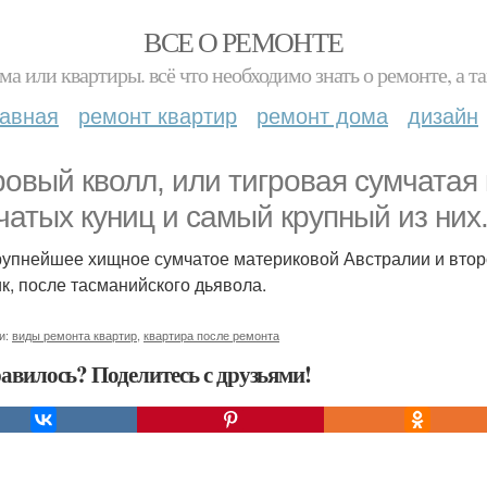
ВСЕ О РЕМОНТЕ
ма или квартиры. всё что необходимо знать о ремонте, а
лавная
ремонт квартир
ремонт дома
дизайн
ровый кволл, или тигровая сумчатая 
чатых куниц и самый крупный из них
рупнейшее хищное сумчатое материковой Австралии и втор
к, после тасманийского дьявола.
и:
виды ремонта квартир
,
квартира после ремонта
авилось? Поделитесь с друзьями!