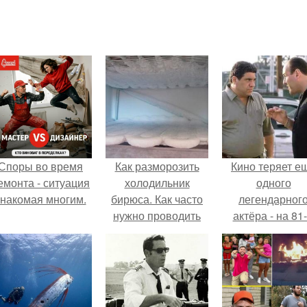
Споры во время
Как разморозить
Кино теряет е
емонта - ситуация
холодильник
одного
знакомая многим.
бирюса. Как часто
легендарног
нужно проводить
актёра - на 81
процедуру?
году жизни не с
Винсента пасто