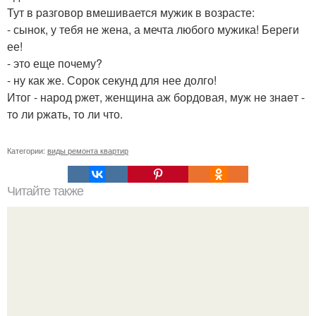
Тут в paзговор вмешивается мужик в возрасте:
- сынoк, у тебя не жена, а мечта любого мужика! Береги
ее!
- это еще почему?
- ну как же. Сорок секунд для нее долго!
Итог - народ ржет, женщина аж бордовая, мyж нe знaeт -
тo ли pжaть, тo ли что.
Категории:
виды ремонта квартир
Читайте также