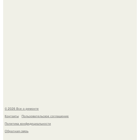
Сентябрь 1970 года.
Он всего лишь развозил пиццу той ночью.
© 2026 Все о ремонте
Контакты
Пользовательское соглашение
Политика конфидециальности
Обратная связь