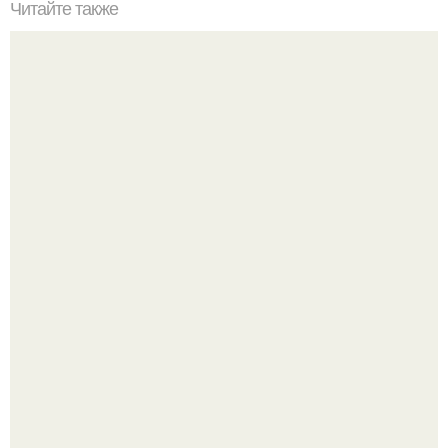
Читайте также
Примыкание двух крыш.
Где-то глубоко под землёй, в тенистых лесах западных
гат, живёт создание, которое почти никто не видит.