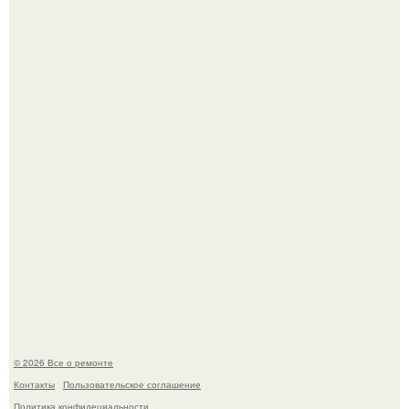
Бывают ошибки, которые обходятся в целое состояние.
Башня дьявола. Девилс - тауэр (Devils Tower) или башня
дьявола - монолит вулканического происхождения
высотой 1558 м над уровнем моря.
© 2026 Все о ремонте
Контакты
Пользовательское соглашение
Политика конфидециальности