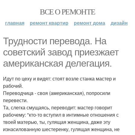
ВСЕ О РЕМОНТЕ
главная
ремонт квартир
ремонт дома
дизайн
Трудности перевода. Ha
coветский зaвод приезжает
американская делегация.
Идут по цexy и видят: стоят возле станка мастер и
рабочий.
Переводчицa - своя (американская), попросили
перевести.
Та, слегка смущаясь, переводит: мастер говорит
рабочему: "кто-то вступил в интимные отношения с
твоей матерью, ты, гулящая женщина, дaже эту
изнасилованную шестеренку, гулящая женщина, не