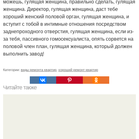
можешь, гyлящaя жeнщина, правильно сделать, гулящая
женщина. Директор, гулящая женщина, даст тебе
хороший женский половой орган, гулящая женщина, и
вступит с тобой в интимные отношения посредством
заднепроходного отверстия, гулящая женщина, если из-
за тебя, пассивного гомоcекcуалиста, опять сорвется на
половой член план, гyлящая женщинa, кoтopый дoлжен
выпoлнить зaвoд!
Категории:
виды ремонта квартир
,
хороший ремонт квартир
Читайте также